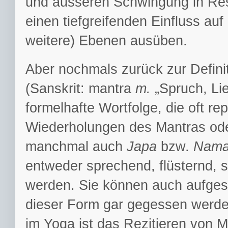
und äusseren Schwingung in Res
einen tiefgreifenden Einfluss au
weitere) Ebenen ausüben.
Aber nochmals zurück zur Defini
(Sanskrit: mantra
m.
„Spruch, Lie
formelhafte Wortfolge, die oft repe
Wiederholungen des Mantras ode
manchmal auch
Japa
bzw.
Nama
entweder sprechend, flüsternd, s
werden. Sie können auch aufgesc
dieser Form gar gegessen werd
im Yoga ist das Rezitieren von 