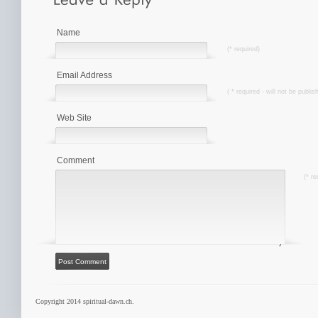
Name
(* required)
Email Address
( * required - will not be publis
Web Site
Comment
(* re
Copyright 2014 spiritual-dawn.ch.