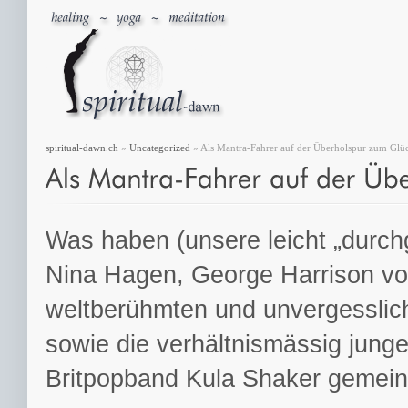
spiritual-dawn.ch
»
Uncategorized
» Als Mantra-Fahrer auf der Überholspur zum Glü
Was haben (unsere leicht „durchg
Nina Hagen, George Harrison v
weltberühmten und unvergesslic
sowie die verhältnismässig jung
Britpopband Kula Shaker gemei